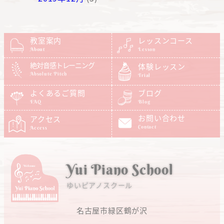
教室案内
レッスンコース
About
Lesson
絶対音感トレーニング
体験レッスン
Absolute Pitch
Trial
よくあるご質問
ブログ
FAQ
Blog
お問い合わせ
アクセス
Contact
Access
Yui Piano School
ゆいピアノスクール
名古屋市緑区鶴が沢