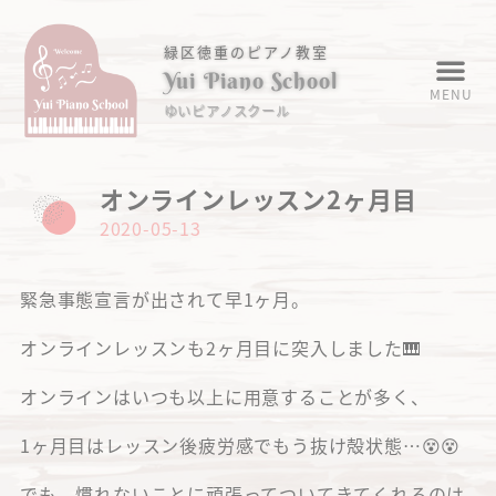
緑区徳重のピアノ教室
Yui Piano School
MENU
ゆいピアノスクール
オンラインレッスン2ヶ月目
2020-05-13
緊急事態宣言が出されて早1ヶ月。
オンラインレッスンも2ヶ月目に突入しました🎹
オンラインはいつも以上に用意することが多く、
1ヶ月目はレッスン後疲労感でもう抜け殻状態…😵😵
でも、慣れないことに頑張ってついてきてくれるのは