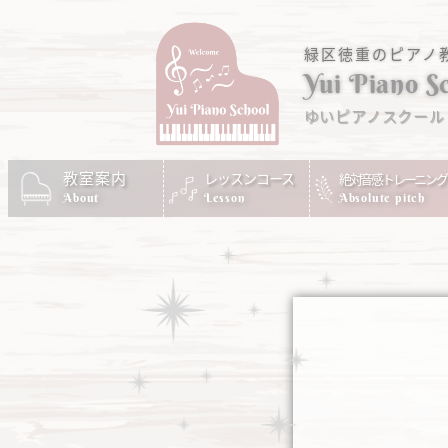
緑区徳重のピアノ
Yui Piano S
ゆいピアノスクール
教室案内
レッスンコース
絶対音感トレーニング
Absolute pitch
About
Lesson