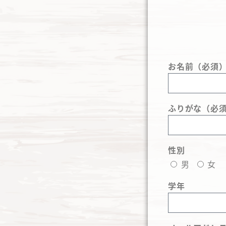
お名前（必須
ふりがな（必
性別
男
女
学年