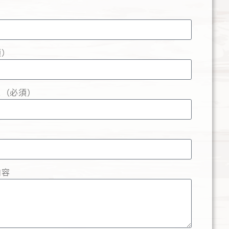
）
須）
ス（必須）
内容