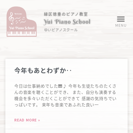
緑区徳重のピアノ教室
Yui Piano School
MENU
ゆいピアノスクール
今年もあとわずか‥
今日は仕事納めでした🎹♪ 今年も生徒たちのたくさ
んの音楽を聴くことができ、 また、自分も演奏する
機会を多々いただくことができて 感謝の気持ちでい
っぱいです。 来年も音楽であふれた良い一
READ MORE »