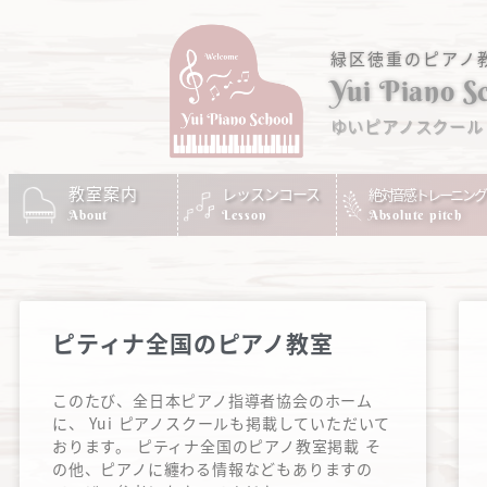
緑区徳重のピアノ
Yui Piano S
ゆいピアノスクール
教室案内
レッスンコース
絶対音感トレーニング
Absolute pitch
About
Lesson
ピティナ全国のピアノ教室
このたび、全日本ピアノ指導者協会のホーム
に、 Yui ピアノスクールも掲載していただいて
おります。 ピティナ全国のピアノ教室掲載 そ
の他、ピアノに纏わる情報などもありますの