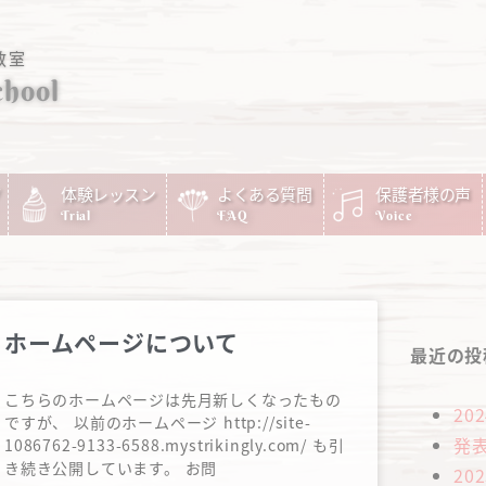
教室
chool
体験レッスン
よくある質問
保護者様の声
Trial
FAQ
Voice
ホームページについて
最近の投
こちらのホームページは先月新しくなったもの
20
ですが、 以前のホームページ http://site-
発
1086762-9133-6588.mystrikingly.com/ も引
き続き公開しています。 お問
20