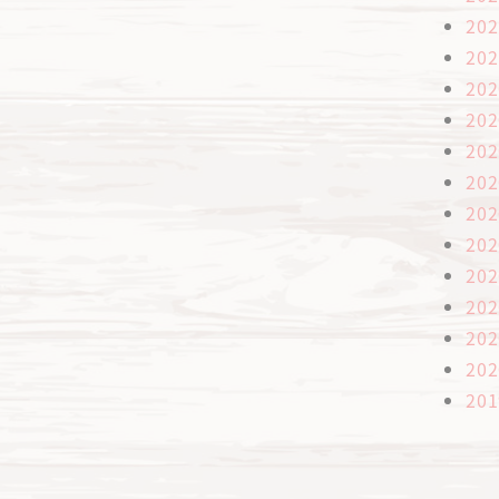
20
20
20
20
20
20
20
20
20
20
20
20
20