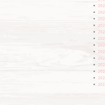
20
20
20
20
20
20
20
20
20
20
20
20
20