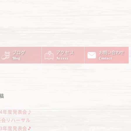
ブログ
アクセス
お問い合わせ
Blog
Access
Contact
稿
24年度発表会♪
表会リハーサル
23年度発表会🎵