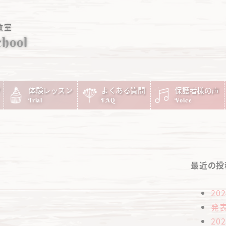
教室
chool
体験レッスン
よくある質問
保護者様の声
Trial
FAQ
Voice
最近の投
20
発
20