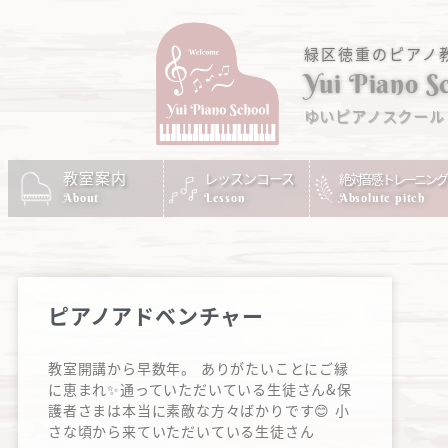
緑区徳重のピアノ
Yui Piano S
ゆいピアノスクール
教室案内
レッスンコース
絶対音感トレーニング
Absolute pitch
About
Lesson
ピアノアドベンチャー
教室開講から早数年。 ありがたいことにご縁
に恵まれ✨通っていただいている生徒さん&保
護者さまは本当に素敵な方々ばかりです😊 小
さな頃から来ていただいている生徒さん