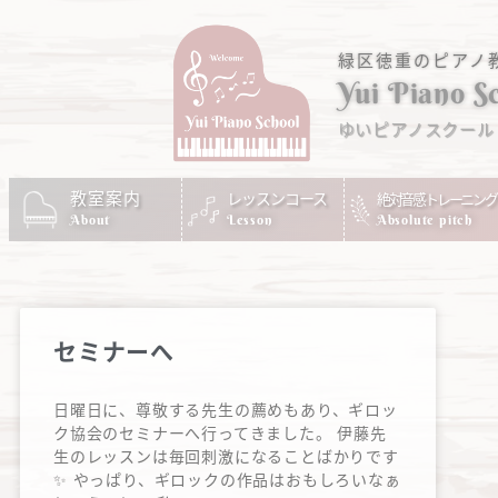
緑区徳重のピアノ
Yui Piano S
ゆいピアノスクール
教室案内
レッスンコース
絶対音感トレーニング
Absolute pitch
About
Lesson
セミナーへ
日曜日に、尊敬する先生の薦めもあり、ギロッ
ク協会のセミナーへ行ってきました。 伊藤先
生のレッスンは毎回刺激になることばかりです
✨ やっぱり、ギロックの作品はおもしろいなぁ