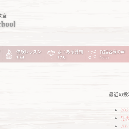
教室
chool
体験レッスン
よくある質問
保護者様の声
Trial
FAQ
Voice
最近の投
20
発
20