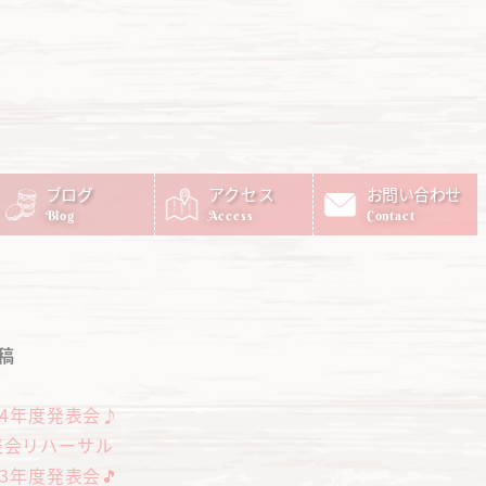
ブログ
アクセス
お問い合わせ
Blog
Access
Contact
稿
24年度発表会♪
表会リハーサル
23年度発表会🎵