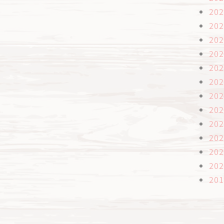
20
20
20
20
20
20
20
20
20
20
20
20
20