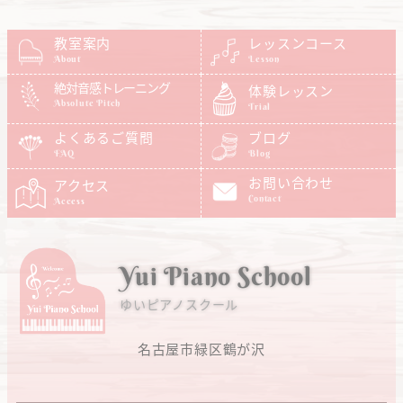
教室案内
レッスンコース
About
Lesson
絶対音感トレーニング
体験レッスン
Absolute Pitch
Trial
よくあるご質問
ブログ
FAQ
Blog
お問い合わせ
アクセス
Contact
Access
Yui Piano School
ゆいピアノスクール
名古屋市緑区鶴が沢